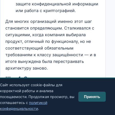
защите конфиденциальной информации
или работа с криптографией.
Для многих организаций именно этот шаг
становится определяющим. Сталкивался с
ситуациями, когда компания выбирала
продукт, отличный по функционалу, но не
соответствующий обязательным
требованиям к классу защищённости — и в
итоге вынуждена была перестраивать
архитектуру заново.
Шаг 4. Соотнесите защиту с
процессами
Сайт использует cookie-файлы для
корректной работы и анализа
ИБ не должна парализовать работу. Если
посещаемости. Продолжая просмотр, вы
Принять
сотрудник тратит пятнадцать минут на
соглашаетесь с
политикой
аутентификацию, а согласование доступа
конфиденциальности
.
занимает неделю, люди находят обходные